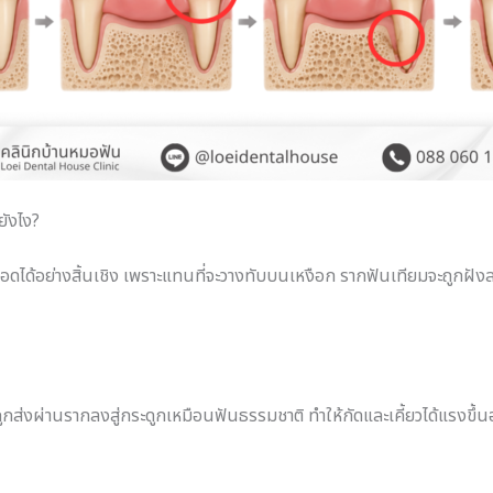
ยังไง?
้อย่างสิ้นเชิง เพราะแทนที่จะวางทับบนเหงือก รากฟันเทียมจะถูกฝังล
ถูกส่งผ่านรากลงสู่กระดูกเหมือนฟันธรรมชาติ ทำให้กัดและเคี้ยวได้แรงขึ้