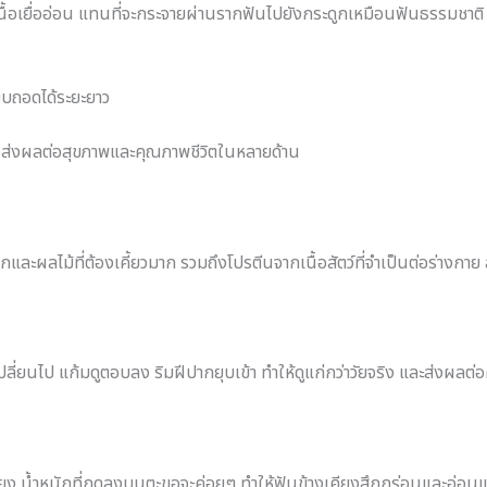
้อเยื่ออ่อน แทนที่จะกระจายผ่านรากฟันไปยังกระดูกเหมือนฟันธรรมชาติ จ
บถอดได้ระยะยาว
่ยังส่งผลต่อสุขภาพและคุณภาพชีวิตในหลายด้าน
ยงผักและผลไม้ที่ต้องเคี้ยวมาก รวมถึงโปรตีนจากเนื้อสัตว์ที่จำเป็นต่อร่าง
ลี่ยนไป แก้มดูตอบลง ริมฝีปากยุบเข้า ทำให้ดูแก่กว่าวัยจริง และส่งผลต่
ียง น้ำหนักที่กดลงบนตะขอจะค่อยๆ ทำให้ฟันข้างเคียงสึกกร่อนและอ่อ