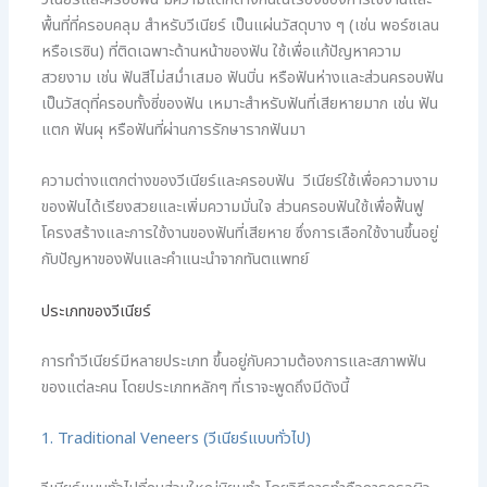
วีเนียร์และครอบฟัน มีความแตกต่างกันในเรื่องของการใช้งานและ
พื้นที่ที่ครอบคลุม สำหรับวีเนียร์ เป็นแผ่นวัสดุบาง ๆ (เช่น พอร์ซเลน
หรือเรซิน) ที่ติดเฉพาะด้านหน้าของฟัน ใช้เพื่อแก้ปัญหาความ
สวยงาม เช่น ฟันสีไม่สม่ำเสมอ ฟันบิ่น หรือฟันห่างและส่วนครอบฟัน
เป็นวัสดุที่ครอบทั้งซี่ของฟัน เหมาะสำหรับฟันที่เสียหายมาก เช่น ฟัน
แตก ฟันผุ หรือฟันที่ผ่านการรักษารากฟันมา
ความต่างแตกต่างของวีเนียร์และครอบฟัน วีเนียร์ใช้เพื่อความงาม
ของฟันได้เรียงสวยและเพิ่มความมั่นใจ ส่วนครอบฟันใช้เพื่อฟื้นฟู
โครงสร้างและการใช้งานของฟันที่เสียหาย ซึ่งการเลือกใช้งานขึ้นอยู่
กับปัญหาของฟันและคำแนะนำจากทันตแพทย์
ประเภทของวีเนียร์
การทำวีเนียร์มีหลายประเภท ขึ้นอยู่กับความต้องการและสภาพฟัน
ของแต่ละคน โดยประเภทหลักๆ ที่เราจะพูดถึงมีดังนี้
1. Traditional Veneers (วีเนียร์แบบทั่วไป)