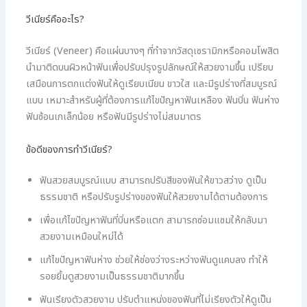
วีเนียร์คืออะไร?
วีเนียร์ (Veneer) คือแผ่นบางๆ ที่ทำจากวัสดุเซรามิกหรือคอมโพสิต
นำมาติดบนผิวหน้าฟันเพื่อปรับปรุงรูปลักษณ์ให้สวยงามขึ้น เปรียบ
เสมือนการตกแต่งฟันให้ดูเรียบเนียน ขาวใส และมีรูปร่างที่สมบูรณ์
แบบ เหมาะสำหรับผู้ที่ต้องการแก้ไขปัญหาฟันเหลือง ฟันบิ่น ฟันห่าง
ฟันซ้อนเกเล็กน้อย หรือฟันมีรูปร่างไม่สมมาตร
ข้อดีของการทำวีเนียร์?
ฟันสวยสมบูรณ์แบบ สามารถปรับสีของฟันให้ขาวสว่าง ดูเป็น
ธรรมชาติ หรือปรับรูปร่างของฟันให้สวยงามได้ตามต้องการ
เพื่อแก้ไขปัญหาฟันที่บิ่นหรือแตก สามารถซ่อมแซมให้กลับมา
สวยงามเหมือนใหม่ได้
แก้ไขปัญหาฟันห่าง ช่วยให้ช่องว่างระหว่างฟันดูแคบลง ทำให้
รอยยิ้มดูสวยงามเป็นธรรมชาติมากขึ้น
ฟันเรียงตัวสวยงาม ปรับตำแหน่งของฟันที่ไม่เรียงตัวให้ดูเป็น