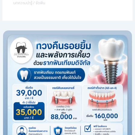
บทความน่ารู้
/
จัดฟัน