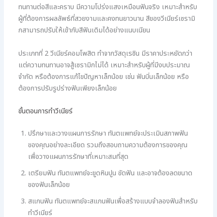
ทนทานต่อสีและคราบ มีความโปร่งแสงเหมือนฟันจริง เหมาะสำหรับ
ผู้ที่ต้องการผลลัพธ์ที่สวยงามและคงทนยาวนาน สีของวีเนียร์เซรามิ
กสามารถปรับให้เข้ากับสีฟันเดิมได้อย่างแนบเนียน
ประเภทที่ 2 วีเนียร์คอมโพสิต ทำจากวัสดุเรซิน มีราคาประหยัดกว่า
แต่ความทนทานอาจสู้เซรามิกไม่ได้ เหมาะสำหรับผู้ที่มีงบประมาณ
จำกัด หรือต้องการแก้ไขปัญหาเล็กน้อย เช่น ฟันบิ่นเล็กน้อย หรือ
ต้องการปรับรูปร่างฟันเพียงเล็กน้อย
ขั้นตอนการทำวีเนียร์
ปรึกษาและวางแผนการรักษา ทันตแพทย์จะประเมินสภาพฟัน
ของคุณอย่างละเอียด รวมถึงสอบถามความต้องการของคุณ
เพื่อวางแผนการรักษาที่เหมาะสมที่สุด
เตรียมฟัน ทันตแพทย์จะขูดหินปูน ขัดฟัน และอาจต้องลดขนาด
ของฟันเล็กน้อย
สแกนฟัน ทันตแพทย์จะสแกนฟันเพื่อสร้างแบบจำลองฟันสำหรับ
ทำวีเนียร์