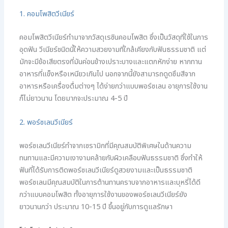
1. คอมโพสิตวีเนียร์
คอมโพสิตวีเนียร์ทำมาจากวัสดุเรซินคอมโพสิต ซึ่งเป็นวัสดุที่ใช้ในการ
อุดฟัน วีเนียร์ชนิดนี้ให้ความสวยงามที่ใกล้เคียงกับฟันธรรมชาติ แต่
มักจะมีข้อเสียตรงที่มันค่อนข้างเปราะบางและแตกหักง่าย หากทาน
อาหารที่แข็งหรือเหนียวเกินไป นอกจากนี้ยังสามารถดูดซึมสีจาก
อาหารหรือเครื่องดื่มต่างๆ ได้ง่ายกว่าแบบพอร์ซเลน อายุการใช้งาน
ก็ไม่ยาวนาน โดยมากจะประมาณ 4-5 ปี
2. พอร์ซเลนวีเนียร์
พอร์ซเลนวีเนียร์ทำจากเซรามิกที่มีคุณสมบัติพิเศษในด้านความ
ทนทานและมีความเงางามคล้ายกับผิวเคลือบฟันธรรมชาติ ซึ่งทำให้
ฟันที่ได้รับการติดพอร์ซเลนวีเนียร์ดูสวยงามและเป็นธรรมชาติ
พอร์ซเลนมีคุณสมบัติในการต้านทานคราบจากอาหารและบุหรี่ได้ดี
กว่าแบบคอมโพสิต ทั้งอายุการใช้งานของพอร์ซเลนวีเนียร์ยัง
ยาวนานกว่า ประมาณ 10-15 ปี ขึ้นอยู่กับการดูแลรักษา