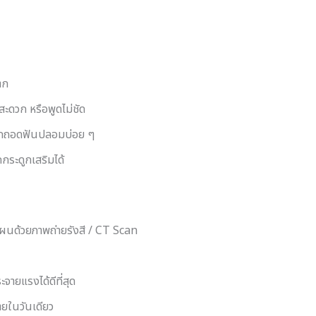
าก
่สะดวก หรือพูดไม่ชัด
อยากถอดฟันปลอมบ่อย ๆ
กระดูกเสริมได้
นด้วยภาพถ่ายรังสี / CT Scan
จายแรงได้ดีที่สุด
ยในวันเดียว