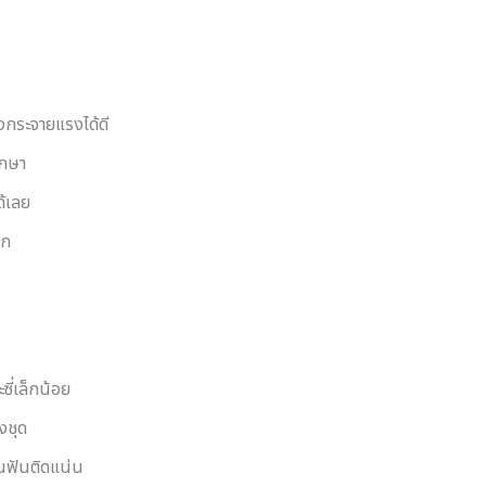
งกระจายแรงได้ดี
ักษา
ด้เลย
อก
จ
ี่เล็กน้อย
งชุด
็นฟันติดแน่น