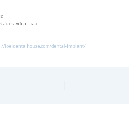
ic
วซ์ สาขาราชภัฏฯ จ.เลย
s://loeidentalhouse.com/dental-implant/