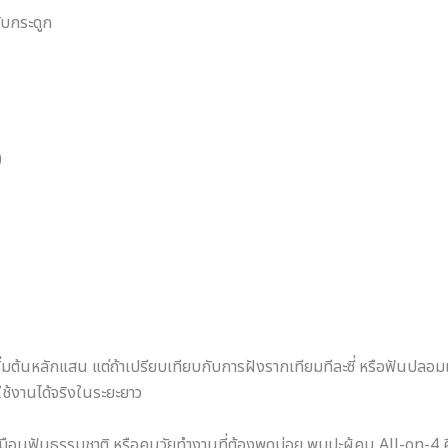
ับกระดูก
)
เริ่มต้นหลักแสน แต่ถ้าเปรียบเทียบกับการฝังรากเทียมทีละซี่ หรือฟันปลอ
ใช้งานได้จริงในระยะยาว
เหมือนฟันธรรมชาติ หรือคนวัยทำงานที่ต้องพูดบ่อย พบปะผู้คน All-on-4 